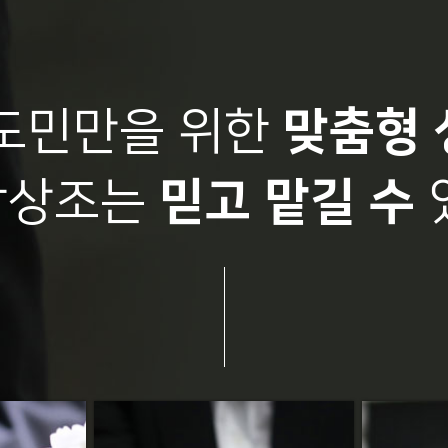
도민만을 위한
맞춤형 
랑상조는
믿고 맡길 수