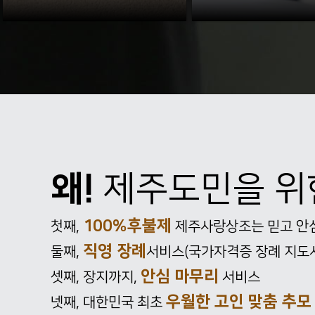
왜!
제주도민을 
100%후불제
첫째,
제주사랑상조는 믿고 안심
직영 장례
둘째,
서비스(국가자격증 장례 지도
안심 마무리
셋째, 장지까지,
서비스
우월한 고인 맞춤 추모
넷째, 대한민국 최초