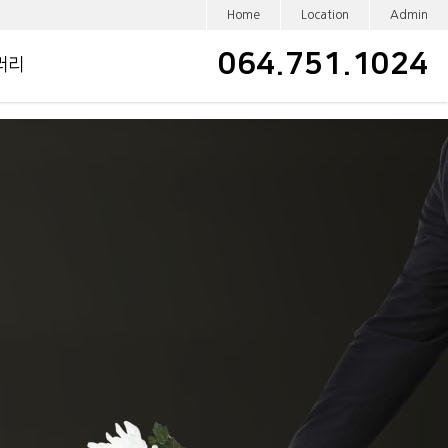
Home
Location
Admin
064.751.1024
러리