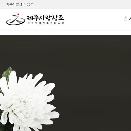
상
제주사랑상조.com
회