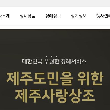
사소개
장례상품
장례정보
장지정보
행사갤