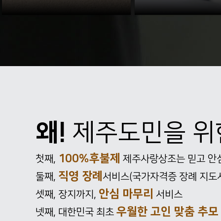
왜!
제주도민을 
100%후불제
첫째,
제주사랑상조는 믿고 안심
직영 장례
둘째,
서비스(국가자격증 장례 지도
안심 마무리
셋째, 장지까지,
서비스
우월한 고인 맞춤 추모
넷째, 대한민국 최초