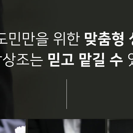
도민만을 위한
맞춤형 
랑상조는
믿고 맡길 수