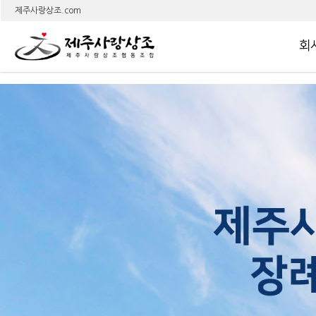
상
제주사랑상조.com
회