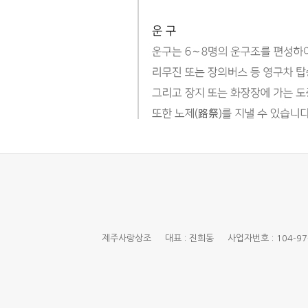
제주사랑상조 대표 : 진희동 사업자번호 : 104-97-01