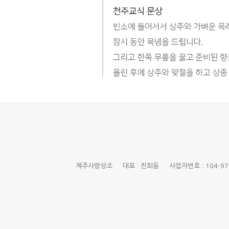
제주사랑상조 대표 : 진희동 사업자번호 : 104-97-01