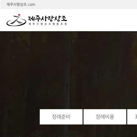
상
제주사랑상조.com
장례준비
장례비용