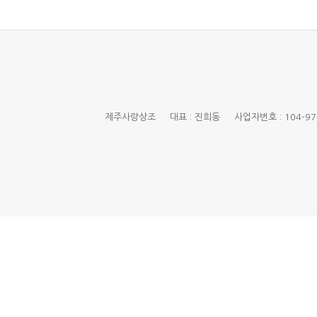
제주사랑상조 대표 : 진희동 사업자번호 : 104-97-01