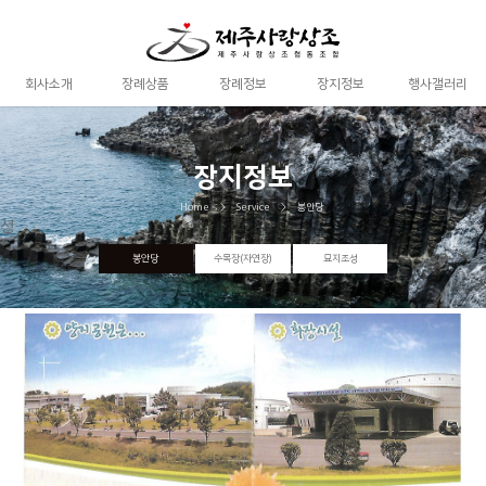
상
회사소개
장례상품
장례정보
장지정보
행사갤러리
장지정보
Home
Service
봉안당
성
봉안당
수목장(자연장)
묘지조성