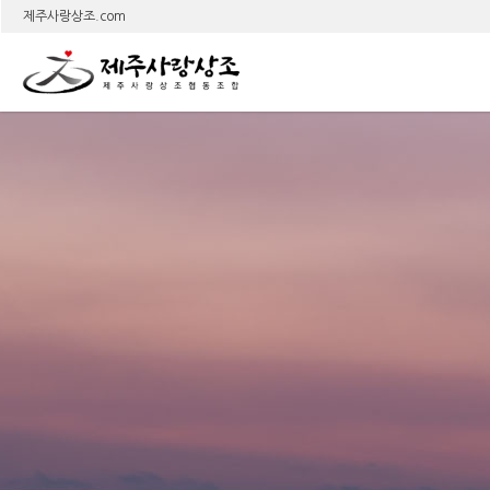
상
제주사랑상조.com