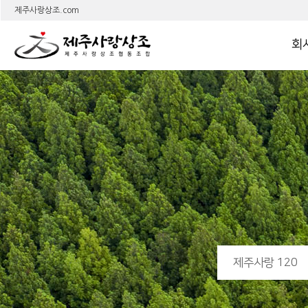
상
제주사랑상조.com
회
제주사랑 120