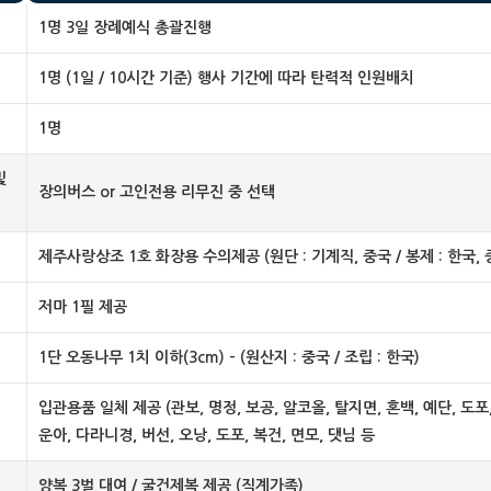
1명 3일 장례예식 총괄진행
1명 (1일 / 10시간 기준) 행사 기간에 따라 탄력적 인원배치
1명
및
장의버스 or 고인전용 리무진 중 선택
제주사랑상조 1호 화장용 수의제공 (원단 : 기계직, 중국 / 봉제 : 한국, 
저마 1필 제공
1단 오동나무 1치 이하(3cm) - (원산지 : 중국 / 조립 : 한국)
입관용품 일체 제공 (관보, 명정, 보공, 알코올, 탈지면, 혼백, 예단, 도포,
운아, 다라니경, 버선, 오낭, 도포, 복건, 면모, 댓님 등
양복 3벌 대여 / 굴건제복 제공 (직계가족)