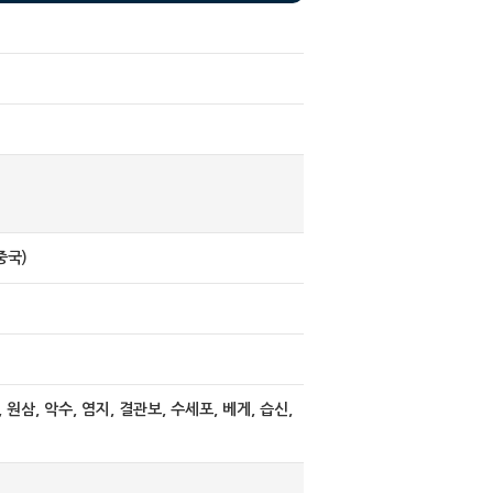
중국)
 원삼, 악수, 염지, 결관보, 수세포, 베게, 습신,