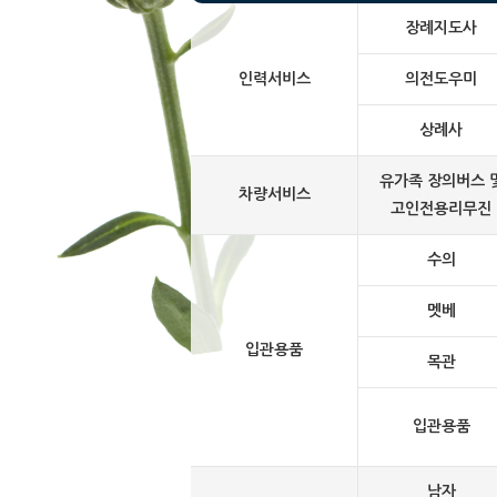
장례지도사
인력서비스
의전도우미
상례사
유가족 장의버스 
차량서비스
고인전용리무진
수의
멧베
입관용품
목관
입관용품
남자