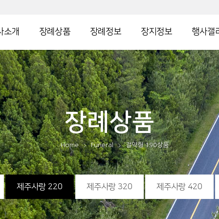
사소개
장례상품
장례정보
장지정보
행사갤
장례상품
Home
Funeral
절약형 190상품
제주사랑 220
제주사랑 320
제주사랑 420