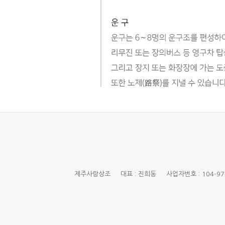
제주사랑상조 대표 : 진희동 사업자번호 : 104-97-01